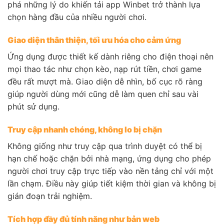
phá những lý do khiến tải app Winbet trở thành lựa
chọn hàng đầu của nhiều người chơi.
Giao diện thân thiện, tối ưu hóa cho cảm ứng
Ứng dụng được thiết kế dành riêng cho điện thoại nên
mọi thao tác như chọn kèo, nạp rút tiền, chơi game
đều rất mượt mà. Giao diện dễ nhìn, bố cục rõ ràng
giúp người dùng mới cũng dễ làm quen chỉ sau vài
phút sử dụng.
Truy cập nhanh chóng, không lo bị chặn
Không giống như truy cập qua trình duyệt có thể bị
hạn chế hoặc chặn bởi nhà mạng, ứng dụng cho phép
người chơi truy cập trực tiếp vào nền tảng chỉ với một
lần chạm. Điều này giúp tiết kiệm thời gian và không bị
gián đoạn trải nghiệm.
Tích hợp đầy đủ tính năng như bản web