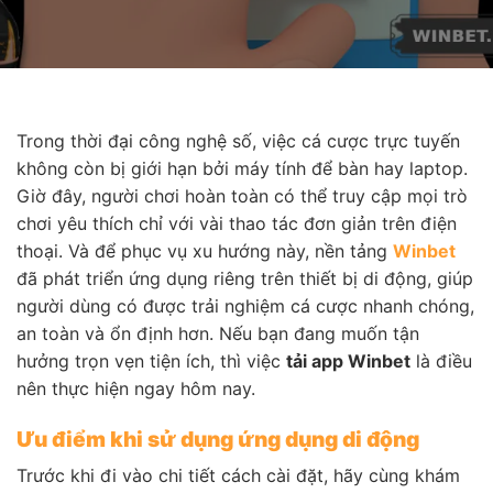
Trong thời đại công nghệ số, việc cá cược trực tuyến
không còn bị giới hạn bởi máy tính để bàn hay laptop.
Giờ đây, người chơi hoàn toàn có thể truy cập mọi trò
chơi yêu thích chỉ với vài thao tác đơn giản trên điện
thoại. Và để phục vụ xu hướng này, nền tảng
Winbet
đã phát triển ứng dụng riêng trên thiết bị di động, giúp
người dùng có được trải nghiệm cá cược nhanh chóng,
an toàn và ổn định hơn. Nếu bạn đang muốn tận
hưởng trọn vẹn tiện ích, thì việc
tải app Winbet
là điều
nên thực hiện ngay hôm nay.
Ưu điểm khi sử dụng ứng dụng di động
Trước khi đi vào chi tiết cách cài đặt, hãy cùng khám