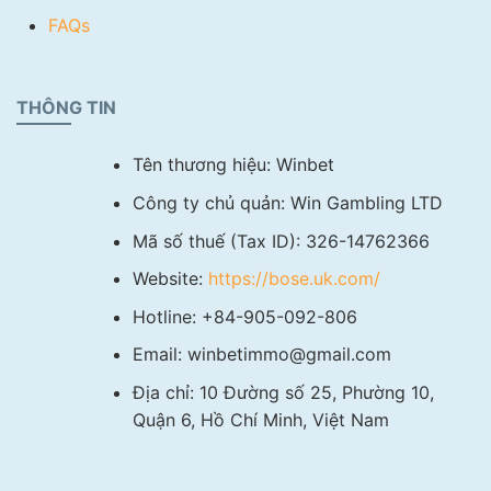
FAQs
THÔNG TIN
Tên thương hiệu: Winbet
Công ty chủ quản: Win Gambling LTD
Mã số thuế (Tax ID): 326-14762366
Website:
https://bose.uk.com/
Hotline: +84-905-092-806
Email:
winbetimmo@gmail.com
Địa chỉ: 10 Đường số 25, Phường 10,
Quận 6, Hồ Chí Minh, Việt Nam