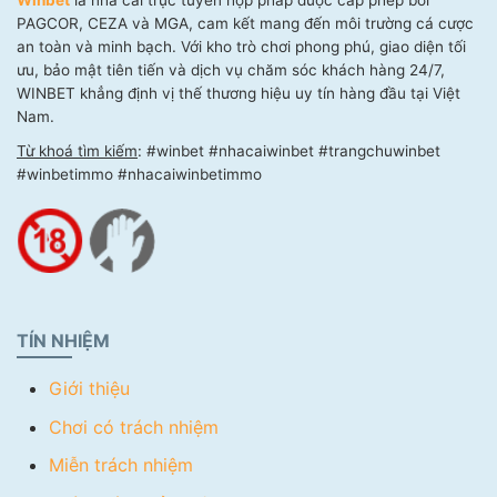
PAGCOR, CEZA và MGA, cam kết mang đến môi trường cá cược
an toàn và minh bạch. Với kho trò chơi phong phú, giao diện tối
ưu, bảo mật tiên tiến và dịch vụ chăm sóc khách hàng 24/7,
WINBET khẳng định vị thế thương hiệu uy tín hàng đầu tại Việt
Nam.
Từ khoá tìm kiếm
: #winbet #nhacaiwinbet #trangchuwinbet
#winbetimmo #nhacaiwinbetimmo
TÍN NHIỆM
Giới thiệu
Chơi có trách nhiệm
Miễn trách nhiệm