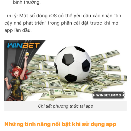
bình thường.
Lưu ý: Một số dòng iOS có thể yêu cầu xác nhận “tin
cậy nhà phát triển” trong phần cài đặt trước khi mở
app lần đầu.
Chi tiết phương thức tải app
Những tính năng nổi bật khi sử dụng app