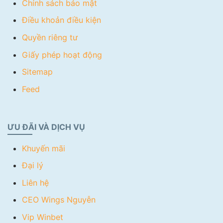
Chính sách bảo mật
Điều khoản điều kiện
Quyền riêng tư
Giấy phép hoạt động
Sitemap
Feed
ƯU ĐÃI VÀ DỊCH VỤ
Khuyến mãi
Đại lý
Liên hệ
CEO Wings Nguyễn
Vip Winbet