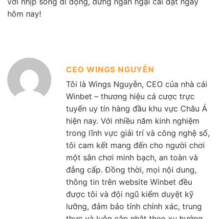
với nhịp sống di động, đừng ngần ngại cài đặt ngay
hôm nay!
CEO WINGS NGUYỄN
Tôi là Wings Nguyễn, CEO của nhà cái
Winbet – thương hiệu cá cược trực
tuyến uy tín hàng đầu khu vực Châu Á
hiện nay. Với nhiều năm kinh nghiệm
trong lĩnh vực giải trí và công nghệ số,
tôi cam kết mang đến cho người chơi
một sân chơi minh bạch, an toàn và
đẳng cấp. Đồng thời, mọi nội dung,
thông tin trên website Winbet đều
được tôi và đội ngũ kiểm duyệt kỹ
lưỡng, đảm bảo tính chính xác, trung
thực và luôn cập nhật theo xu hướng